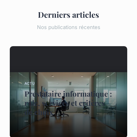
Derniers articles
Nos publications récentes
ACTU
Prestataire informatique :
rôle, services et critères
de choix
...