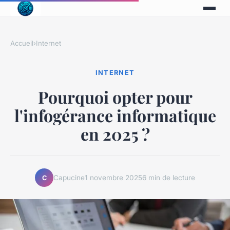
Accueil
›
Internet
INTERNET
Pourquoi opter pour
l'infogérance informatique
en 2025 ?
Capucine
1 novembre 2025
6 min de lecture
C