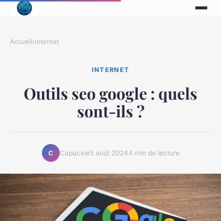
Accueil
›
Internet
INTERNET
Outils seo google : quels
sont-ils ?
Capucine
5 août 2024
4 min de lecture
C