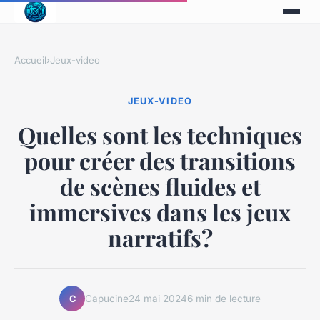
Accueil
›
Jeux-video
JEUX-VIDEO
Quelles sont les techniques
pour créer des transitions
de scènes fluides et
immersives dans les jeux
narratifs?
Capucine
24 mai 2024
6 min de lecture
C